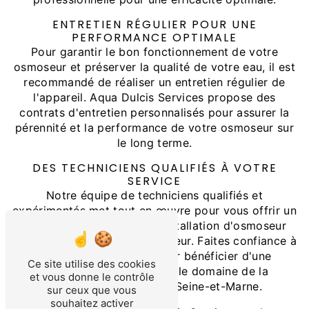
ENTRETIEN RÉGULIER POUR UNE
PERFORMANCE OPTIMALE
Pour garantir le bon fonctionnement de votre
osmoseur et préserver la qualité de votre eau, il est
recommandé de réaliser un entretien régulier de
l'appareil. Aqua Dulcis Services propose des
contrats d'entretien personnalisés pour assurer la
pérennité et la performance de votre osmoseur sur
le long terme.
DES TECHNICIENS QUALIFIÉS À VOTRE
SERVICE
Notre équipe de techniciens qualifiés et
expérimentés met tout en œuvre pour vous offrir un
service de qualité et une installation d'osmoseur
conforme aux normes en vigueur. Faites confiance à
Aqua Dulcis Services pour bénéficier d'une
Ce site utilise des cookies
expertise reconnue dans le domaine de la
et vous donne le contrôle
purification de l'eau en Seine-et-Marne.
sur ceux que vous
souhaitez activer