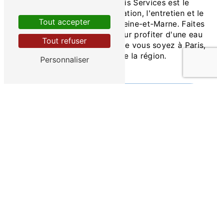
En conclusion, Aqua Dulcis Services est le
partenaire idéal pour l'installation, l'entretien et le
Tout accepter
suivi de votre osmoseur en Seine-et-Marne. Faites
appel à notre savoir-faire pour profiter d'une eau
Tout refuser
pure et saine au quotidien, que vous soyez à Paris,
Reims ou dans toute la région.
Personnaliser
EN SAVOIR PLUS
CONTACTEZ-NOUS