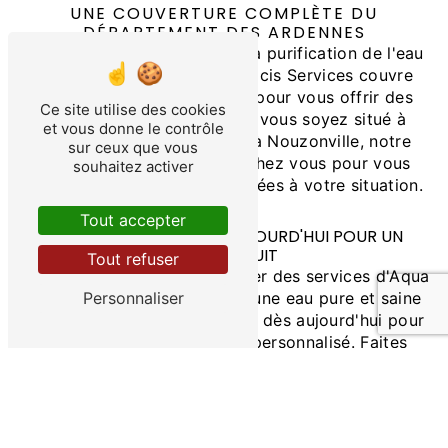
UNE COUVERTURE COMPLÈTE DU
DÉPARTEMENT DES ARDENNES
En tant qu'acteur majeur de la purification de l'eau
dans les Ardennes, Aqua Dulcis Services couvre
l'ensemble du département pour vous offrir des
Ce site utilise des cookies
prestations de qualité. Que vous soyez situé à
et vous donne le contrôle
Rethel, Vouziers ou encore à Nouzonville, notre
sur ceux que vous
équipe se déplace jusqu'à chez vous pour vous
souhaitez activer
proposer des solutions adaptées à votre situation.
Tout accepter
CONTACTEZ-NOUS DÈS AUJOURD'HUI POUR UN
DEVIS GRATUIT
Tout refuser
N'attendez plus pour bénéficier des services d'Aqua
Dulcis Services et profiter d'une eau pure et saine
Personnaliser
au quotidien. Contactez-nous dès aujourd'hui pour
obtenir un devis gratuit et personnalisé. Faites
confiance à notre expertise en matière de
purification de l'eau et offrez-vous le meilleur de
l'osmoseur dans les Ardennes avec Aqua Dulcis
Services.