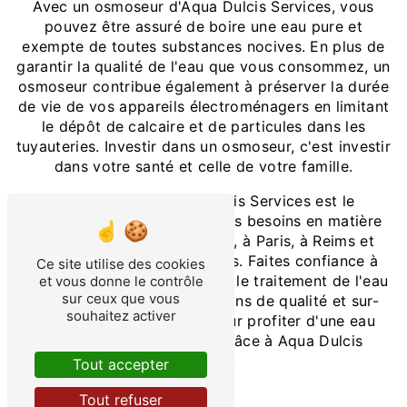
Avec un osmoseur d'Aqua Dulcis Services, vous
pouvez être assuré de boire une eau pure et
exempte de toutes substances nocives. En plus de
garantir la qualité de l'eau que vous consommez, un
osmoseur contribue également à préserver la durée
de vie de vos appareils électroménagers en limitant
le dépôt de calcaire et de particules dans les
tuyauteries. Investir dans un osmoseur, c'est investir
dans votre santé et celle de votre famille.
En conclusion, Aqua Dulcis Services est le
partenaire idéal pour tous vos besoins en matière
d'osmoseur à Pas-de-Calais, à Paris, à Reims et
dans les régions avoisinantes. Faites confiance à
Ce site utilise des cookies
cette entreprise experte dans le traitement de l'eau
et vous donne le contrôle
sur ceux que vous
pour vous fournir des solutions de qualité et sur-
souhaitez activer
mesure. N'attendez plus pour profiter d'une eau
pure et saine chez vous grâce à Aqua Dulcis
Services.
Tout accepter
Tout refuser