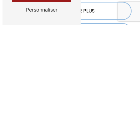
Personnaliser
EN SAVOIR PLUS
CONTACTEZ-NOUS
ADRESSE
184 Boulevard Charles Arnould
51100 Reims