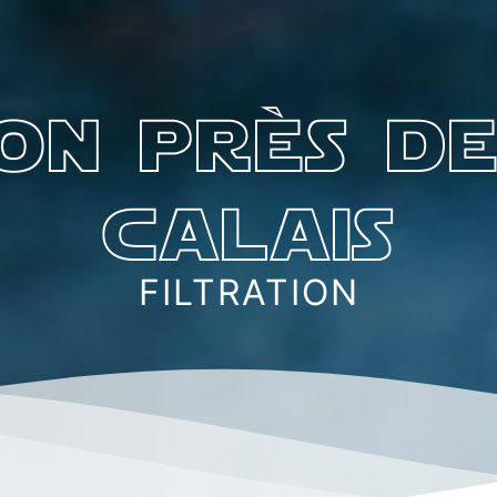
ion près de
calais
FILTRATION