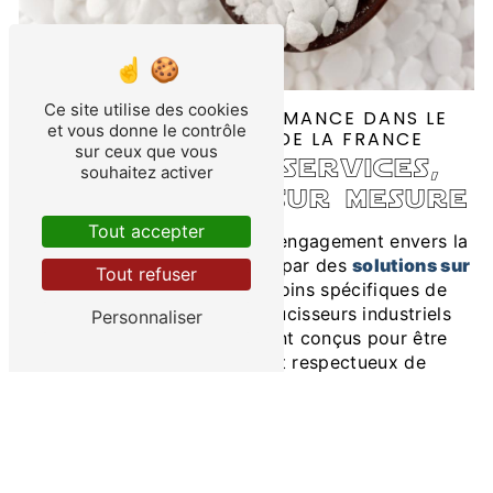
Ce site utilise des cookies
DURABILITÉ ET PERFORMANCE DANS LE
et vous donne le contrôle
QUART NORD - EST DE LA FRANCE
sur ceux que vous
aqua dulcis services,
souhaitez activer
une solution sur mesure
Tout accepter
Chez Aqua Dulcis Services, l'engagement envers la
satisfaction client
se traduit par des
solutions sur
Tout refuser
mesure
, adaptées aux besoins spécifiques de
chaque entreprise. Les adoucisseurs industriels
Personnaliser
proposés par la société sont conçus pour être
économes en énergie
et respectueux de
l'environnement, répondant ainsi aux normes les
plus strictes en matière de
durabilité
et de
performance
.
En collaborant étroitement avec les clients, Aqua