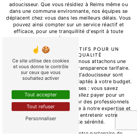
adoucisseur. Que vous résidiez à Reims même ou
dans une commune environnante, nos équipes se
déplacent chez vous dans les meilleurs délais. Vous
pouvez ainsi compter sur un service réactif et
efficace, pour une tranquillité d'esprit à toute
épreuve.
DES TARIFS COMPÉTITIFS POUR UN
ENTRETIEN DE QUALITÉ
Ce site utilise des cookies
Chez Aqua Dulcis Services, nous attachons une
et vous donne le contrôle
importance particulière à la transparence tarifaire.
sur ceux que vous
Nos tarifs pour l'entretien d'adoucisseur sont
souhaitez activer
compétitifs et parfaitement adaptés à votre budget.
Plus de mauvaises surprises : vous savez
Tout accepter
exactement combien vous allez payer pour un
entretien de qualité réalisé par des professionnels
Tout refuser
expérimentés. Faites confiance à notre expertise et
à notre savoir-faire pour entretenir votre
Personnaliser
adoucisseur en toute sérénité.
Aqua Dulcis Services est votre partenaire de