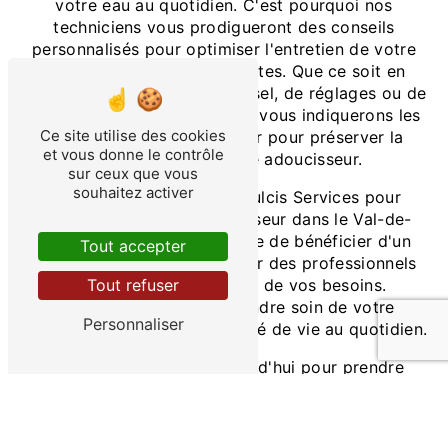
votre eau au quotidien. C'est pourquoi nos
techniciens vous prodigueront des conseils
personnalisés pour optimiser l'entretien de votre
adoucisseur entre deux visites. Que ce soit en
termes de consommation de sel, de réglages ou de
vérifications régulières, nous vous indiquerons les
Ce site utilise des cookies
bonnes pratiques à adopter pour préserver la
et vous donne le contrôle
performance de votre adoucisseur.
sur ceux que vous
souhaitez activer
En faisant appel à Aqua Dulcis Services pour
l'entretien de votre adoucisseur dans le Val-de-
Marne, vous avez la garantie de bénéficier d'un
Tout accepter
service de qualité, réalisé par des professionnels
compétents et à l'écoute de vos besoins.
Tout refuser
N'attendez plus pour prendre soin de votre
Personnaliser
adoucisseur et de votre qualité de vie au quotidien.
Contactez-nous dès aujourd'hui pour prendre
rendez-vous et profiter de notre expertise en
entretien d'adoucisseurs dans le Val-de-Marne.
Aqua Dulcis Services est là pour vous offrir une eau