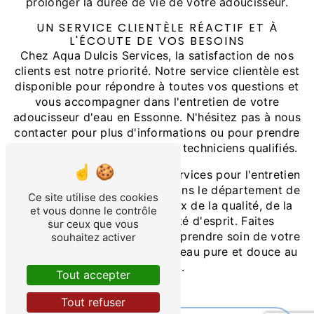
prolonger la durée de vie de votre adoucisseur.
UN SERVICE CLIENTÈLE RÉACTIF ET À
L'ÉCOUTE DE VOS BESOINS
Chez Aqua Dulcis Services, la satisfaction de nos
clients est notre priorité. Notre service clientèle est
disponible pour répondre à toutes vos questions et
vous accompagner dans l'entretien de votre
adoucisseur d'eau en Essonne. N'hésitez pas à nous
contacter pour plus d'informations ou pour prendre
rendez-vous avec l'un de nos techniciens qualifiés.
En choisissant Aqua Dulcis Services pour l'entretien
de votre adoucisseur d'eau dans le département de
Ce site utilise des cookies
l'Essonne, vous faites le choix de la qualité, de la
et vous donne le contrôle
fiabilité et de la tranquillité d'esprit. Faites
sur ceux que vous
confiance à nos experts pour prendre soin de votre
souhaitez activer
adoucisseur et profiter d'une eau pure et douce au
quotidien.
Tout accepter
Tout refuser