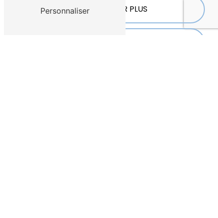
EN SAVOIR PLUS
Personnaliser
CONTACTEZ-NOUS
ADRESSE
184 Boulevard Charles Arnould
51100 Reims