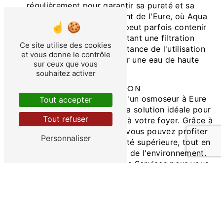
régulièrement pour garantir sa pureté et sa
salubrité. Dans le département de l'Eure, où Aqua
Dulcis Services opère, l'eau peut parfois contenir
des contaminants nécessitant une filtration
Ce site utilise des cookies
supplémentaire, d'où l'importance de l'utilisation
et vous donne le contrôle
d'un osmoseur pour obtenir une eau de haute
sur ceux que vous
qualité.
souhaitez activer
CONCLUSION
En conclusion, l'installation d'un osmoseur à Eure
Tout accepter
par Aqua Dulcis Services est la solution idéale pour
Tout refuser
garantir une eau pure et saine à votre foyer. Grâce à
cette technologie de pointe, vous pouvez profiter
Personnaliser
d'une eau de boisson de qualité supérieure, tout en
contribuant à la préservation de l'environnement.
Faites confiance à Aqua Dulcis Services pour vous
accompagner dans l'installation et l'entretien de
votre osmoseur, et profitez d'une eau pure en toute
tranquillité.