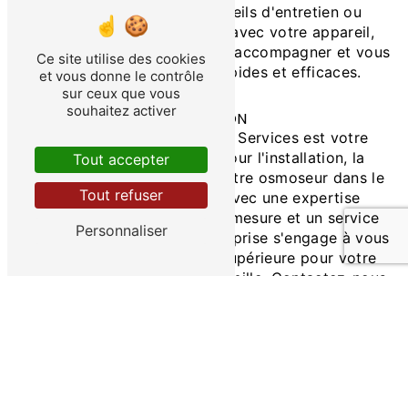
osmoseur, besoin de conseils d'entretien ou
rencontriez des problèmes avec votre appareil,
notre équipe est là pour vous accompagner et vous
Ce site utilise des cookies
apporter des solutions rapides et efficaces.
et vous donne le contrôle
sur ceux que vous
souhaitez activer
CONCLUSION
En conclusion, Aqua Dulcis Services est votre
partenaire de confiance pour l'installation, la
Tout accepter
maintenance et le suivi de votre osmoseur dans le
Tout refuser
département de l'Aisne. Avec une expertise
reconnue, des solutions sur mesure et un service
Personnaliser
clientèle irréprochable, l'entreprise s'engage à vous
fournir une eau de qualité supérieure pour votre
bien-être et celui de votre famille. Contactez-nous
dès aujourd'hui pour bénéficier de nos services et
profiter d'une eau pure et saine au quotidien.
EN SAVOIR PLUS