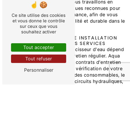
adapté à vos besoins. Nous travaillons en
collaboration avec des marques reconnues pour
leur fiabilité et leur performance, afin de vous
Ce site utilise des cookies
et vous donne le contrôle
garantir un équipement de qualité et durable dans le
sur ceux que vous
temps.
souhaitez activer
PRENEZ SOIN DE VOTRE INSTALLATION
AVEC AQUA DULCIS SERVICES
Tout accepter
La durée de vie de votre adoucisseur d'eau dépend
en grande partie de son entretien régulier. Aqua
Tout refuser
Dulcis Services propose des contrats d'entretien
personnalisés, comprenant la vérification de votre
Personnaliser
équipement, le remplacement des consommables, le
nettoyage des résines et des circuits hydrauliques,
ainsi que des conseils pour optimiser le
fonctionnement de votre adoucisseur. Grâce à nos
interventions régulières, vous pourrez prolonger la
durée de vie de votre adoucisseur et prévenir
d'éventuelles pannes.
CONTACTEZ AQUA DULCIS SERVICES DÈS
AUJOURD'HUI