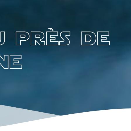
u près de
ne