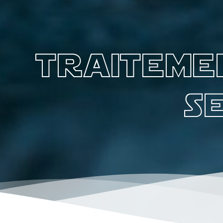
traiteme
s