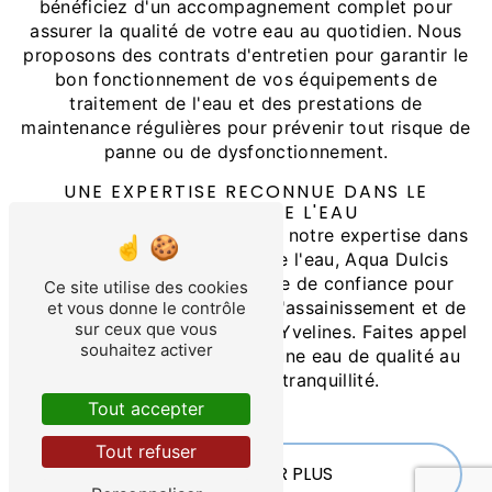
bénéficiez d'un accompagnement complet pour
assurer la qualité de votre eau au quotidien. Nous
proposons des contrats d'entretien pour garantir le
bon fonctionnement de vos équipements de
traitement de l'eau et des prestations de
maintenance régulières pour prévenir tout risque de
panne ou de dysfonctionnement.
UNE EXPERTISE RECONNUE DANS LE
TRAITEMENT DE L'EAU
Grâce à notre expérience et à notre expertise dans
le domaine du traitement de l'eau, Aqua Dulcis
Services est votre partenaire de confiance pour
Ce site utilise des cookies
tous vos projets en matière d'assainissement et de
et vous donne le contrôle
sur ceux que vous
purification de l'eau dans les Yvelines. Faites appel
souhaitez activer
à nos services et profitez d'une eau de qualité au
quotidien, en toute tranquillité.
Tout accepter
Tout refuser
EN SAVOIR PLUS