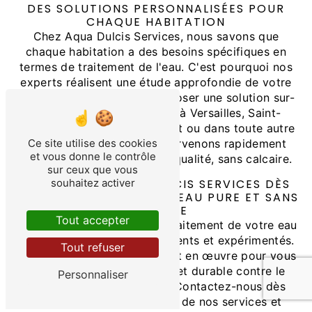
DES SOLUTIONS PERSONNALISÉES POUR
CHAQUE HABITATION
Chez Aqua Dulcis Services, nous savons que
chaque habitation a des besoins spécifiques en
termes de traitement de l'eau. C'est pourquoi nos
experts réalisent une étude approfondie de votre
situation avant de vous proposer une solution sur-
mesure. Que vous habitiez à Versailles, Saint-
Germain-en-Laye, Rambouillet ou dans toute autre
ville des Yvelines, nous intervenons rapidement
Ce site utilise des cookies
et vous donne le contrôle
pour vous offrir une eau de qualité, sans calcaire.
sur ceux que vous
CONTACTEZ AQUA DULCIS SERVICES DÈS
souhaitez activer
AUJOURD'HUI POUR UNE EAU PURE ET SANS
CALCAIRE
Tout accepter
N'hésitez plus et confiez le traitement de votre eau
à des professionnels compétents et expérimentés.
Tout refuser
Aqua Dulcis Services met tout en œuvre pour vous
offrir une solution efficace et durable contre le
Personnaliser
calcaire dans les Yvelines. Contactez-nous dès
aujourd'hui pour bénéficier de nos services et