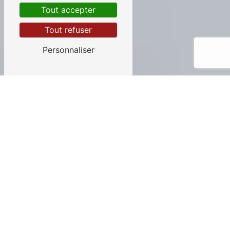
Tout accepter
Tout refuser
Personnaliser
ADS DANS LE QUART NORD - EST DE LA
FRANCE
une gamme étendue de
produit
Faites appel à nos
40 ans d'expérience
dans le
conseil, la fourniture et l'installation de nos
différents produits (adoucisseurs, osmoseurs...).
Afin d'établir au plus juste votre devis, une visite sur
site de nos
techniciens
sera obligatoire et
gratuite